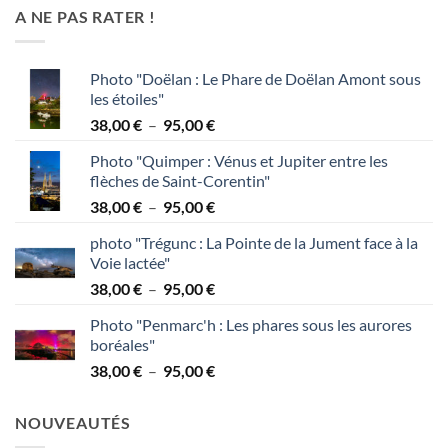
A NE PAS RATER !
Photo "Doëlan : Le Phare de Doëlan Amont sous
les étoiles"
Plage
38,00
€
–
95,00
€
de
Photo "Quimper : Vénus et Jupiter entre les
prix :
flèches de Saint-Corentin"
38,00 €
Plage
38,00
€
–
95,00
€
à
de
95,00 €
photo "Trégunc : La Pointe de la Jument face à la
prix :
Voie lactée"
38,00 €
Plage
38,00
€
–
95,00
€
à
de
95,00 €
Photo "Penmarc'h : Les phares sous les aurores
prix :
boréales"
38,00 €
Plage
38,00
€
–
95,00
€
à
de
95,00 €
prix :
NOUVEAUTÉS
38,00 €