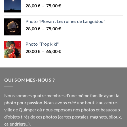
Plage
28,00
€
–
75,00
€
de
prix :
Photo "Plovan : Les ruines de Languidou"
28,00 €
Plage
28,00
€
–
75,00
€
à
de
75,00 €
prix :
Photo "Trop kiki"
28,00 €
Plage
20,00
€
–
65,00
€
à
de
75,00 €
prix :
20,00 €
à
QUI SOMMES-NOUS ?
65,00 €
Nous sommes quatre membres d'une même famille ayant la
photo pour passion. Nous avons créé une boutik au centre-
ville de Quimper où nous exposons nos photos et beaucoup
d'objets tirés de ces photos (cartes postales, magnets, bijoux,
calendriers...).