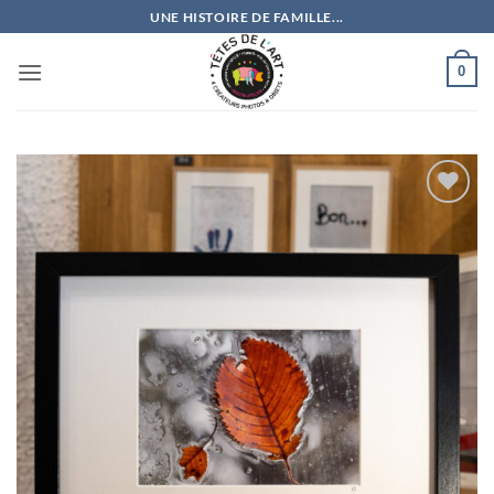
Passer
UNE HISTOIRE DE FAMILLE...
au
contenu
0
Ajouter
à la
wishlist