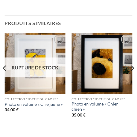
PRODUITS SIMILAIRES
Ajouter
Ajouter
à la
à la
wishlist
wishlist
RUPTURE DE STOCK
COLLECTION "SORTIR DU CADRE"
COLLECTION "SORTIR DU CADRE"
Photo en volume « Chien-
Photo en volume « Ciré jaune »
chien »
34,00
€
35,00
€