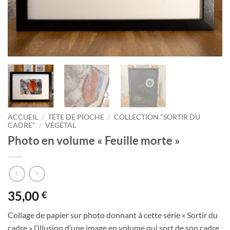
ACCUEIL
/
TÊTE DE PIOCHE
/
COLLECTION "SORTIR DU
CADRE"
/
VÉGÉTAL
Photo en volume « Feuille morte »
35,00
€
Collage de papier sur photo donnant à cette série « Sortir du
cadre » l’illusion d’une image en volume qui sort de son cadre