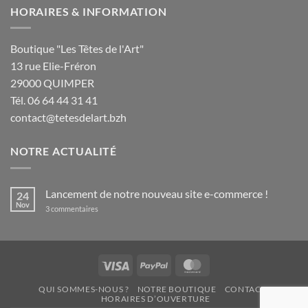
HORAIRES & INFORMATION
Boutique "Les Têtes de l'Art"
13 rue Elie-Fréron
29000 QUIMPER
Tél. 06 64 44 31 41
contact@tetesdelart.bzh
NOTRE ACTUALITÉ
Lancement de notre nouveau site e-commerce !
24
Nov
sur
3 commentaires
Lancement
de
notre
nouveau
site
e-
Visa
PayPal
MasterCard
commerce
!
QUI SOMMES-NOUS ?
NOTRE BOUTIQUE
CONTACT
HORAIRES D’OUVERTURE