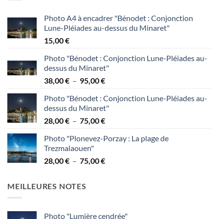
à
95,00 €
Photo A4 à encadrer "Bénodet : Conjonction
Lune-Pléiades au-dessus du Minaret"
15,00
€
Photo "Bénodet : Conjonction Lune-Pléiades au-
dessus du Minaret"
Plage
38,00
€
–
95,00
€
de
Photo "Bénodet : Conjonction Lune-Pléiades au-
prix :
dessus du Minaret"
38,00 €
Plage
28,00
€
–
75,00
€
à
de
95,00 €
Photo "Plonevez-Porzay : La plage de
prix :
Trezmalaouen"
28,00 €
Plage
28,00
€
–
75,00
€
à
de
75,00 €
prix :
MEILLEURES NOTES
28,00 €
à
75,00 €
Photo "Lumière cendrée"